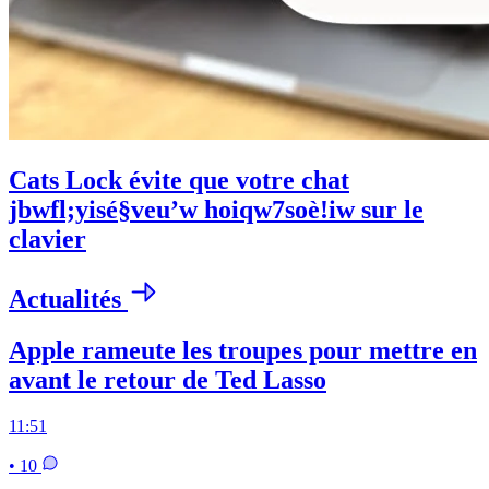
Cats Lock évite que votre chat
jbwfl;yisé§veu’w hoiqw7soè!iw sur le
clavier
Actualités
Apple rameute les troupes pour mettre en
avant le retour de Ted Lasso
11:51
• 10