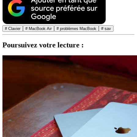
# Clavier
# MacBook Air
# problèmes MacBook
# sav
Poursuivez votre lecture :