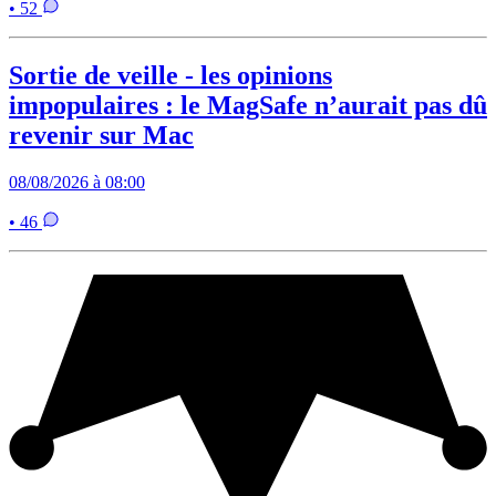
• 52
Sortie de veille - les opinions
impopulaires : le MagSafe n’aurait pas dû
revenir sur Mac
08/08/2026 à 08:00
• 46