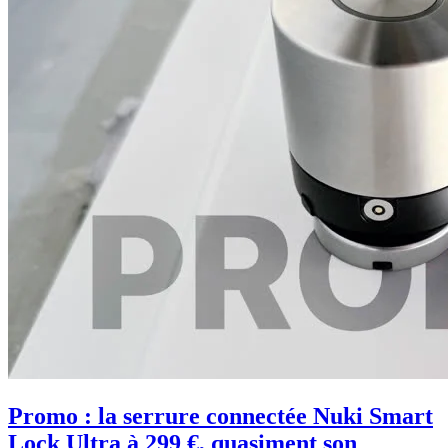
Promo : la serrure connectée Nuki Smart
Lock Ultra à 299 €, quasiment son