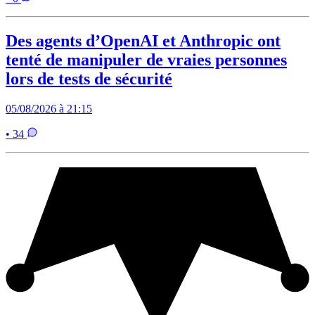
Des agents d’OpenAI et Anthropic ont
tenté de manipuler de vraies personnes
lors de tests de sécurité
05/08/2026 à 21:15
• 34