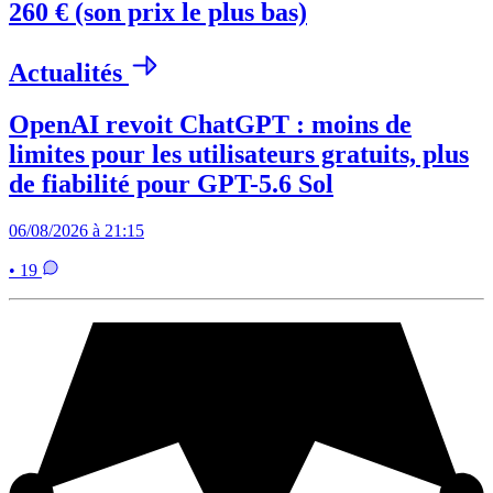
260 € (son prix le plus bas)
Actualités
OpenAI revoit ChatGPT : moins de
limites pour les utilisateurs gratuits, plus
de fiabilité pour GPT-5.6 Sol
06/08/2026 à 21:15
• 19