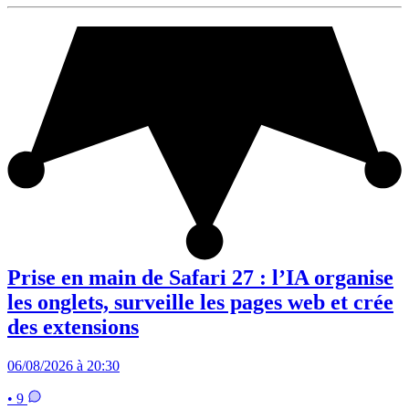
Prise en main de Safari 27 : l’IA organise
les onglets, surveille les pages web et crée
des extensions
06/08/2026 à 20:30
• 9