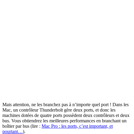
Mais attention, ne les branchez pas à n’importe quel port ! Dans les
Mac, un contrôleur Thunderbolt gère deux ports, et donc les
machines dotées de quatre ports possèdent deux contrôleurs et deux
bus. Vous obtiendrez les meilleures performances en branchant un
boîtier par bus (lire :
Mac Pro : les ports, c’est important, et
pourtant…
).