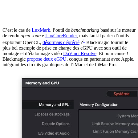
C’est le cas de
LuxMark
, l’outil de
benchmarking
basé sur le moteur
de rendu
open source
LuxCoreRender
, mais faut-il parler d’outils
1
exploitant OpenCL,
désormais déprécié
?
Blackmagic fournit le
plus bel exemple de prise en charge des eGPU avec son outil de
montage et d’étalonnage vidéo
DaVinci Resolve
. Et pour cause !
Blackmagic
propose deux eGPU
, conçus en partenariat avec Apple,
intégrant les circuits graphiques de l’iMac et de l’iMac Pro.