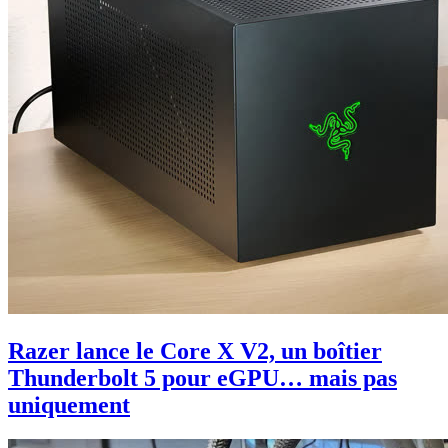
Razer lance le Core X V2, un boîtier
Thunderbolt 5 pour eGPU… mais pas
uniquement