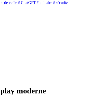
ie de veille
# ChatGPT
# utilitaire
# sécurité
splay moderne