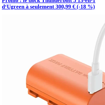
Promo : le dock Thunderbolt 5 13-en-1
d‘Ugreen à seulement 300,99 € (-18 %)