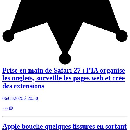
Prise en main de Safari 27 : l’IA organise
les onglets, surveille les pages web et crée
des extensions
06/08/2026 à 20:30
• 9
Apple bouche quelques fissures en sortant