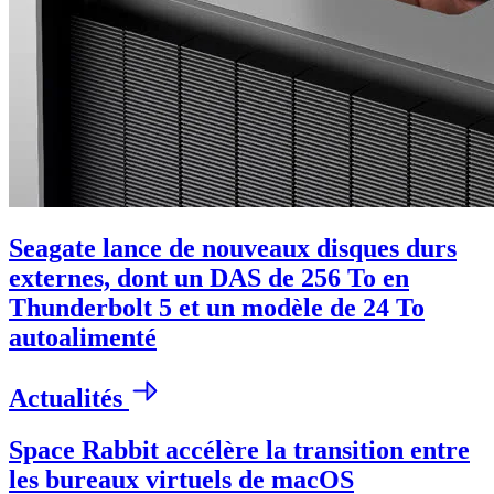
Seagate lance de nouveaux disques durs
externes, dont un DAS de 256 To en
Thunderbolt 5 et un modèle de 24 To
autoalimenté
Actualités
Space Rabbit accélère la transition entre
les bureaux virtuels de macOS