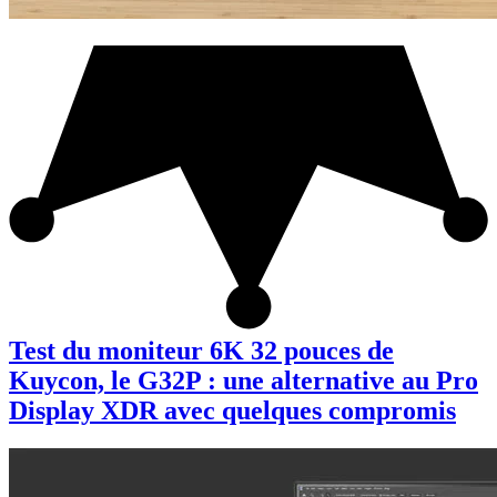
Test du moniteur 6K 32 pouces de
Kuycon, le G32P : une alternative au Pro
Display XDR avec quelques compromis