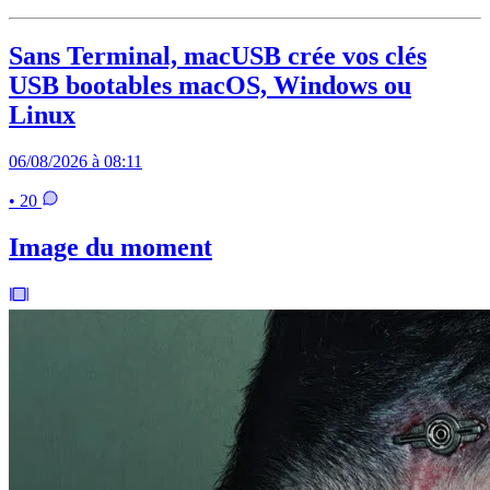
Sans Terminal, macUSB crée vos clés
USB bootables macOS, Windows ou
Linux
06/08/2026 à 08:11
• 20
Image du moment