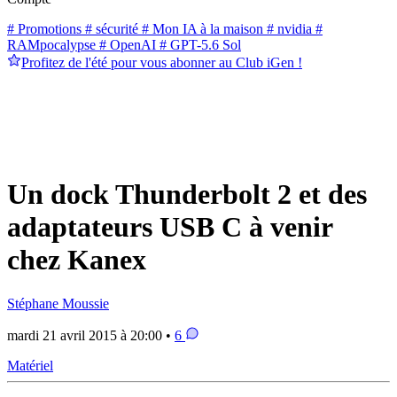
# Promotions
# sécurité
# Mon IA à la maison
# nvidia
#
RAMpocalypse
# OpenAI
# GPT-5.6 Sol
Profitez de l'été pour vous abonner au Club iGen !
Un dock Thunderbolt 2 et des
adaptateurs USB C à venir
chez Kanex
Stéphane Moussie
mardi 21 avril 2015 à 20:00 •
6
Matériel