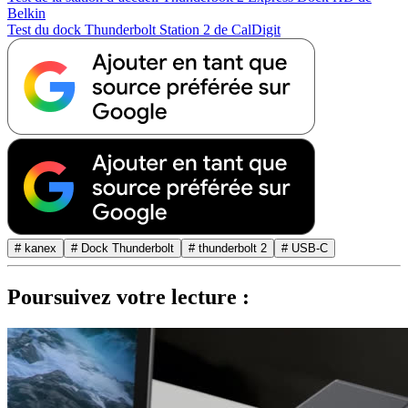
Belkin
Test du dock Thunderbolt Station 2 de CalDigit
# kanex
# Dock Thunderbolt
# thunderbolt 2
# USB-C
Poursuivez votre lecture :