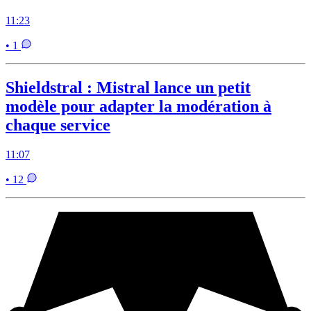
11:23
• 1
Shieldstral : Mistral lance un petit
modèle pour adapter la modération à
chaque service
11:07
• 12