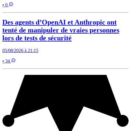
• 0
Des agents d’OpenAI et Anthropic ont
tenté de manipuler de vraies personnes
lors de tests de sécurité
05/08/2026 à 21:15
• 34