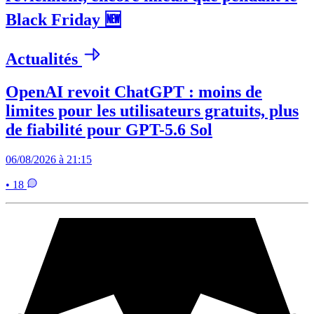
Black Friday 🆕
Actualités
OpenAI revoit ChatGPT : moins de
limites pour les utilisateurs gratuits, plus
de fiabilité pour GPT-5.6 Sol
06/08/2026 à 21:15
• 18