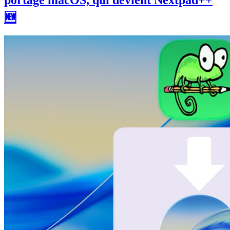
portage macOS, qui devient Nextpad++
🆕