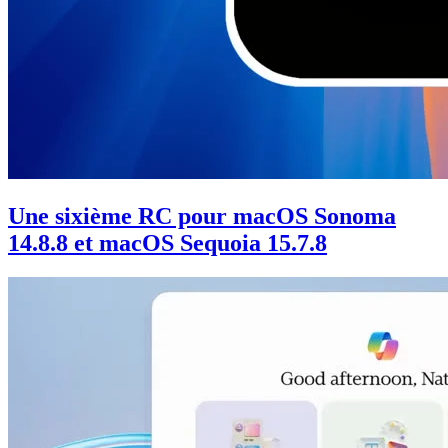
Une sixième RC pour macOS Sonoma
14.8.8 et macOS Sequoia 15.7.8