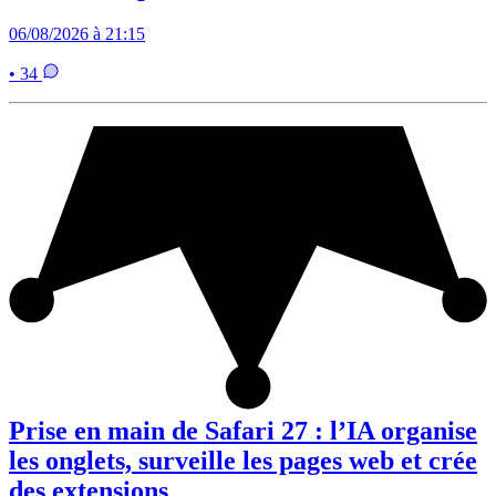
06/08/2026 à 21:15
• 34
Prise en main de Safari 27 : l’IA organise
les onglets, surveille les pages web et crée
des extensions