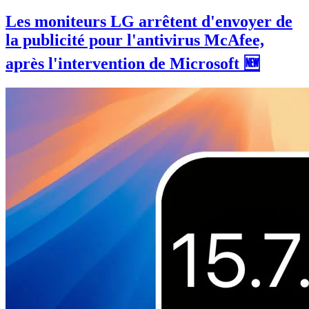
Les moniteurs LG arrêtent d'envoyer de
la publicité pour l'antivirus McAfee,
après l'intervention de Microsoft 🆕