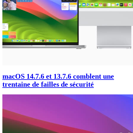
macOS 14.7.6 et 13.7.6 comblent une
trentaine de failles de sécurité