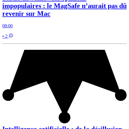
impopulaires : le MagSafe n’aurait pas dû
revenir sur Mac
08:00
• 2
Intelligence artificielle : de la désillusion