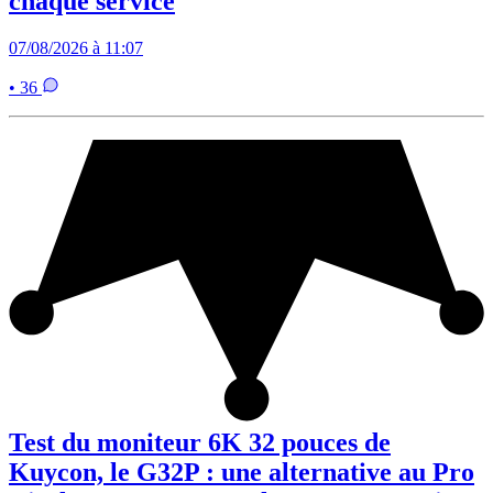
chaque service
07/08/2026 à 11:07
• 36
Test du moniteur 6K 32 pouces de
Kuycon, le G32P : une alternative au Pro