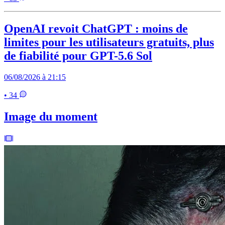
OpenAI revoit ChatGPT : moins de
limites pour les utilisateurs gratuits, plus
de fiabilité pour GPT-5.6 Sol
06/08/2026 à 21:15
• 34
Image du moment