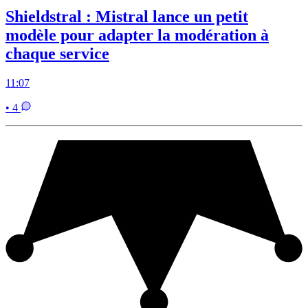
Shieldstral : Mistral lance un petit
modèle pour adapter la modération à
chaque service
11:07
• 4