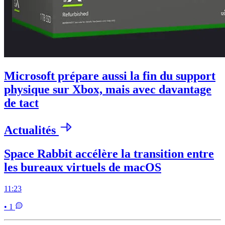
Microsoft prépare aussi la fin du support
physique sur Xbox, mais avec davantage
de tact
Actualités
Space Rabbit accélère la transition entre
les bureaux virtuels de macOS
11:23
• 1