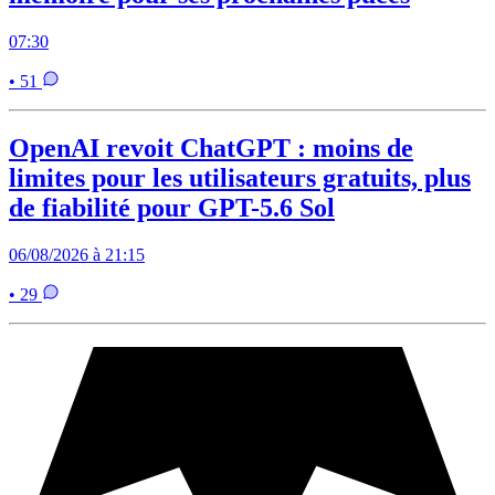
07:30
• 51
OpenAI revoit ChatGPT : moins de
limites pour les utilisateurs gratuits, plus
de fiabilité pour GPT-5.6 Sol
06/08/2026 à 21:15
• 29