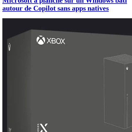
Microsoft a planché sur un Windows bâti
autour de Copilot sans apps natives