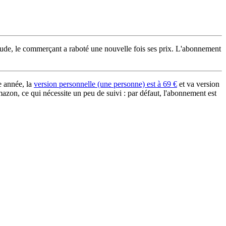
tude, le commerçant a raboté une nouvelle fois ses prix. L'abonnement
 année, la
version personnelle (une personne) est à 69 €
et va version
mazon, ce qui nécessite un peu de suivi : par défaut, l'abonnement est