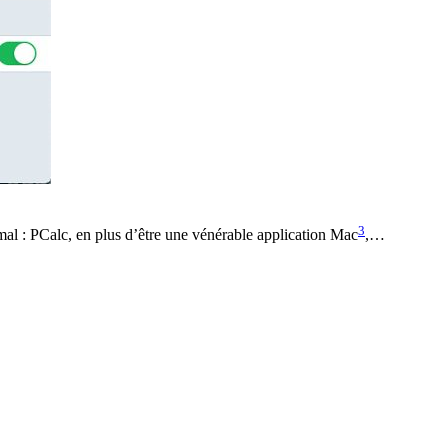
3
rmal : PCalc, en plus d’être une vénérable application Mac
,…