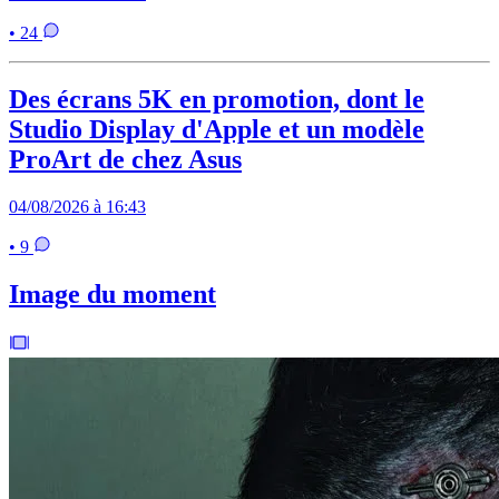
• 24
Des écrans 5K en promotion, dont le
Studio Display d'Apple et un modèle
ProArt de chez Asus
04/08/2026 à 16:43
• 9
Image du moment