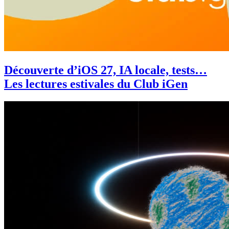
Découverte d’iOS 27, IA locale, tests…
Les lectures estivales du Club iGen