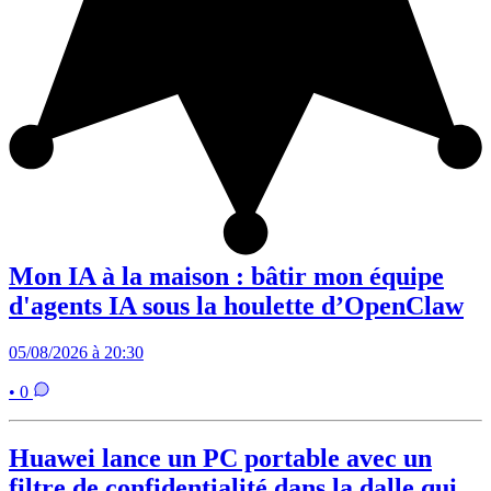
Mon IA à la maison : bâtir mon équipe
d'agents IA sous la houlette d’OpenClaw
05/08/2026 à 20:30
• 0
Huawei lance un PC portable avec un
filtre de confidentialité dans la dalle qui