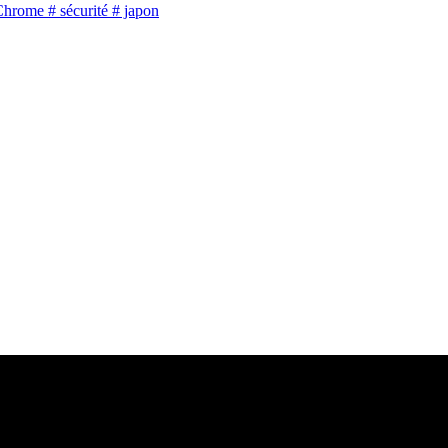
Chrome
# sécurité
# japon