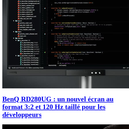
BenQ RD280UG : un nouvel écran au
format 3:2 et 120 Hz taillé pour les
développeurs