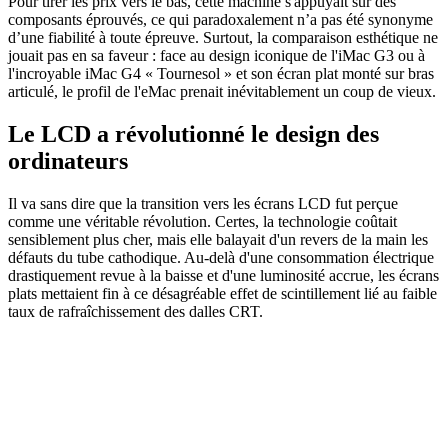
Pour tirer les prix vers le bas, cette machine s'appuyait sur des
composants éprouvés, ce qui paradoxalement n’a pas été synonyme
d’une fiabilité à toute épreuve. Surtout, la comparaison esthétique ne
jouait pas en sa faveur : face au design iconique de l'iMac G3 ou à
l'incroyable iMac G4 « Tournesol » et son écran plat monté sur bras
articulé, le profil de l'eMac prenait inévitablement un coup de vieux.
Le LCD a révolutionné le design des
ordinateurs
Il va sans dire que la transition vers les écrans LCD fut perçue
comme une véritable révolution. Certes, la technologie coûtait
sensiblement plus cher, mais elle balayait d'un revers de la main les
défauts du tube cathodique. Au-delà d'une consommation électrique
drastiquement revue à la baisse et d'une luminosité accrue, les écrans
plats mettaient fin à ce désagréable effet de scintillement lié au faible
taux de rafraîchissement des dalles CRT.