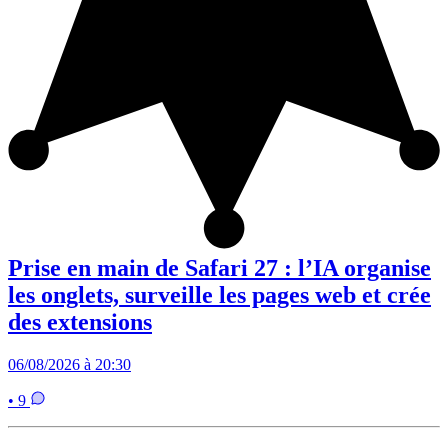
Prise en main de Safari 27 : l’IA organise
les onglets, surveille les pages web et crée
des extensions
06/08/2026 à 20:30
• 9