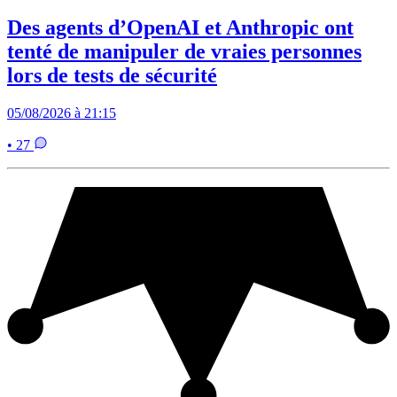
Des agents d’OpenAI et Anthropic ont
tenté de manipuler de vraies personnes
lors de tests de sécurité
05/08/2026 à 21:15
• 27