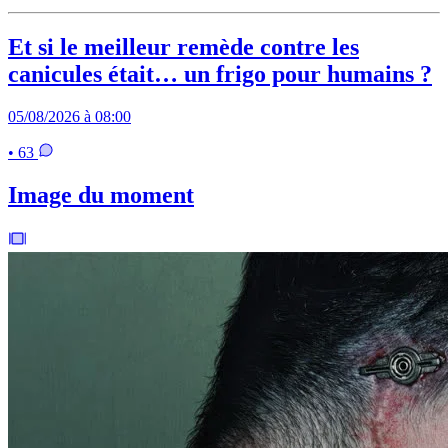
Et si le meilleur remède contre les
canicules était… un frigo pour humains ?
05/08/2026 à 08:00
• 63
Image du moment