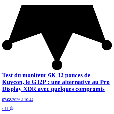
Test du moniteur 6K 32 pouces de
Kuycon, le G32P : une alternative au Pro
Display XDR avec quelques compromis
07/08/2026 à 10:44
• 11