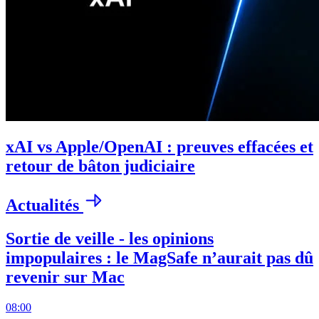
xAI vs Apple/OpenAI : preuves effacées et
retour de bâton judiciaire
Actualités
Sortie de veille - les opinions
impopulaires : le MagSafe n’aurait pas dû
revenir sur Mac
08:00