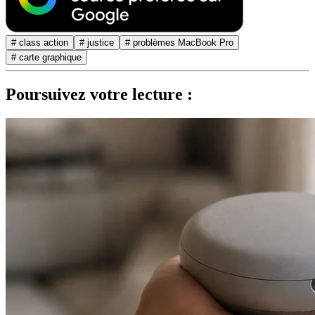
# class action
# justice
# problèmes MacBook Pro
# carte graphique
Poursuivez votre lecture :