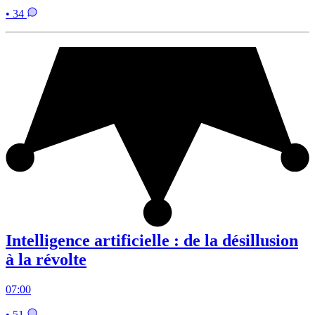
• 34
Intelligence artificielle : de la désillusion
à la révolte
07:00
• 51