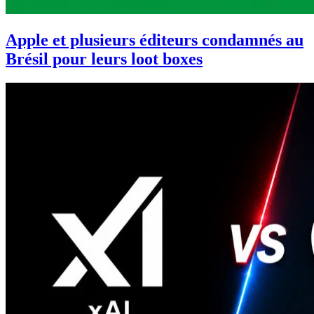
Apple et plusieurs éditeurs condamnés au
Brésil pour leurs loot boxes