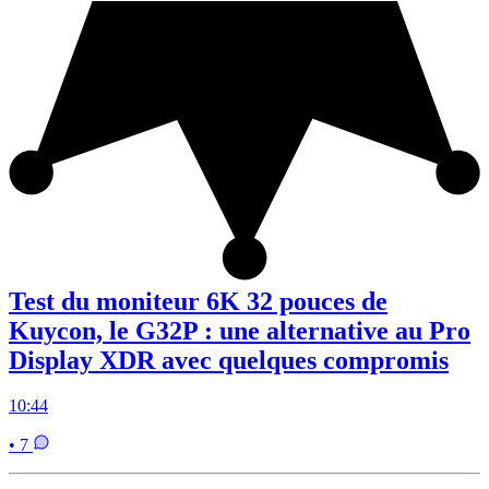
Test du moniteur 6K 32 pouces de
Kuycon, le G32P : une alternative au Pro
Display XDR avec quelques compromis
10:44
• 7