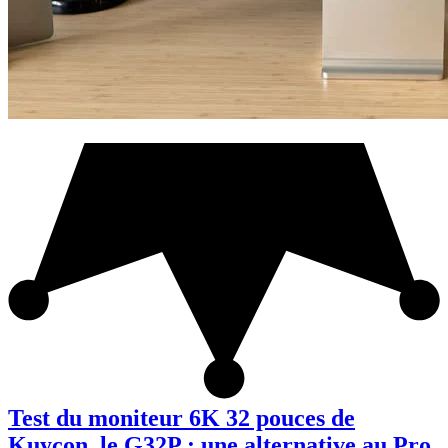
Test du moniteur 6K 32 pouces de
Kuycon, le G32P : une alternative au Pro