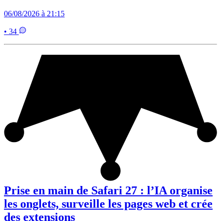
06/08/2026 à 21:15
• 34
Prise en main de Safari 27 : l’IA organise
les onglets, surveille les pages web et crée
des extensions