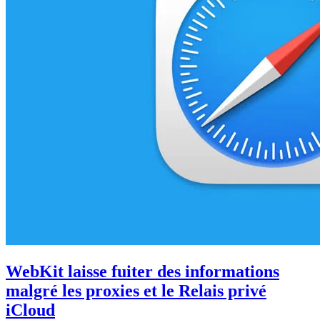
WebKit laisse fuiter des informations
malgré les proxies et le Relais privé
iCloud