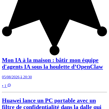
Mon IA à la maison : bâtir mon équipe
d'agents IA sous la houlette d’OpenClaw
05/08/2026 à 20:30
• 1
Huawei lance un PC portable avec un
filtre de confidentialité dans la dalle qui