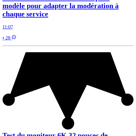
modèle pour adapter la modération à
chaque service
11:07
• 28
Test du moniteur 6K 32 pouces de