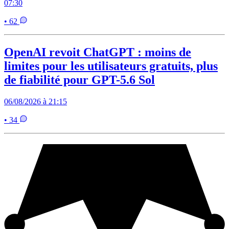
07:30
• 62
OpenAI revoit ChatGPT : moins de
limites pour les utilisateurs gratuits, plus
de fiabilité pour GPT-5.6 Sol
06/08/2026 à 21:15
• 34