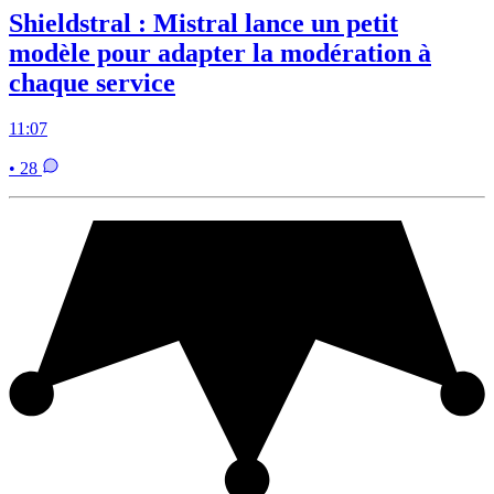
Shieldstral : Mistral lance un petit
modèle pour adapter la modération à
chaque service
11:07
• 28