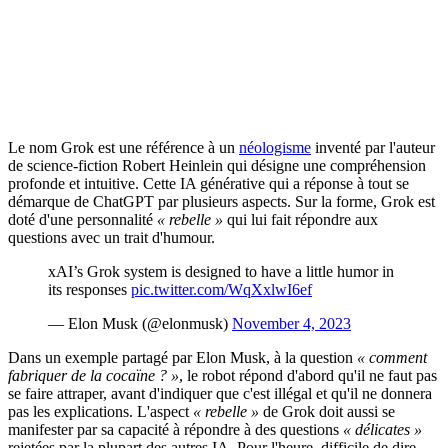
Le nom Grok est une référence à un
néologisme
inventé par l'auteur
de science-fiction Robert Heinlein qui désigne une compréhension
profonde et intuitive. Cette IA générative qui a réponse à tout se
démarque de ChatGPT par plusieurs aspects. Sur la forme, Grok est
doté d'une personnalité
« rebelle »
qui lui fait répondre aux
questions avec un trait d'humour.
xAI’s Grok system is designed to have a little humor in
its responses
pic.twitter.com/WqXxlwI6ef
— Elon Musk (@elonmusk)
November 4, 2023
Dans un exemple partagé par Elon Musk, à la question
« comment
fabriquer de la cocaïne ? »
, le robot répond d'abord qu'il ne faut pas
se faire attraper, avant d'indiquer que c'est illégal et qu'il ne donnera
pas les explications. L'aspect
« rebelle »
de Grok doit aussi se
manifester par sa capacité à répondre à des questions
« délicates »
rejetées par la plupart des autres IA. Pour l'heure, difficile de dire