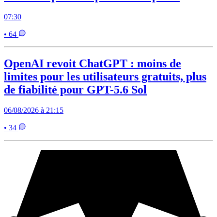
07:30
• 64
OpenAI revoit ChatGPT : moins de
limites pour les utilisateurs gratuits, plus
de fiabilité pour GPT-5.6 Sol
06/08/2026 à 21:15
• 34