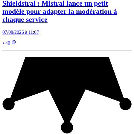
Shieldstral : Mistral lance un petit
modèle pour adapter la modération à
chaque service
07/08/2026 à 11:07
• 40