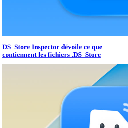
DS_Store Inspector dévoile ce que
contiennent les fichiers .DS_Store