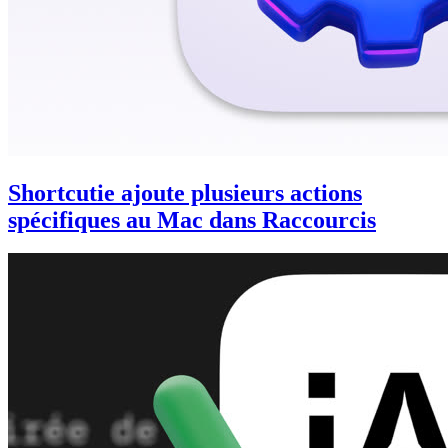
Shortcutie ajoute plusieurs actions
spécifiques au Mac dans Raccourcis