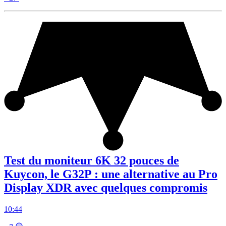
Test du moniteur 6K 32 pouces de
Kuycon, le G32P : une alternative au Pro
Display XDR avec quelques compromis
10:44