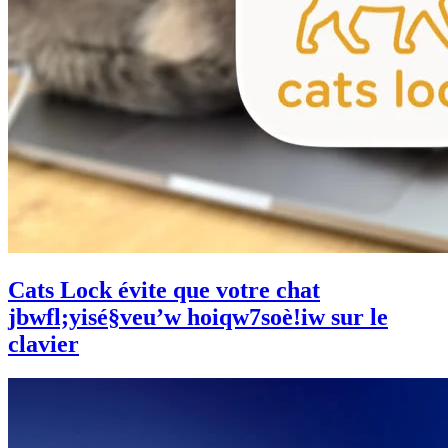
Cats Lock évite que votre chat
jbwfl;yisé§veu’w hoiqw7soè!iw sur le
clavier