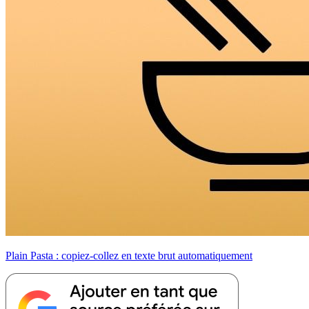
Plain Pasta : copiez-collez en texte brut automatiquement