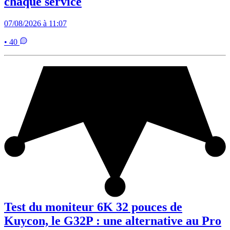
chaque service
07/08/2026 à 11:07
• 40
Test du moniteur 6K 32 pouces de
Kuycon, le G32P : une alternative au Pro