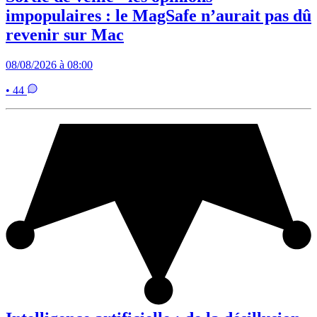
impopulaires : le MagSafe n’aurait pas dû
revenir sur Mac
08/08/2026 à 08:00
• 44