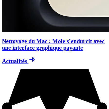
Nettoyage du Mac : Mole s’endurcit avec
une interface graphique payante
Actualités