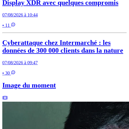
Display XDR avec quelques compromis
07/08/2026 à 10:44
• 11
Cyberattaque chez Intermarché : les
données de 300 000 clients dans la nature
07/08/2026 à 09:47
• 30
Image du moment