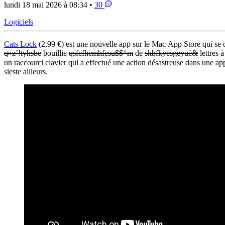
lundi 18 mai 2026 à 08:34 •
30
Logiciels
Cats Lock
(2,99 €) est une nouvelle app sur le Mac App Store qui se c
q»z’!tyhsbe
bouillie
qsfefhemhfesu$$^m
de
skbfkyesgeyuè&
lettres 
un raccourci clavier qui a effectué une action désastreuse dans une ap
sieste ailleurs.