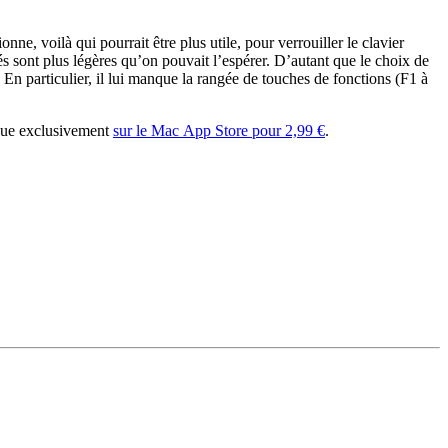
e, voilà qui pourrait être plus utile, pour verrouiller le clavier
és sont plus légères qu’on pouvait l’espérer. D’autant que le choix de
n particulier, il lui manque la rangée de touches de fonctions (F1 à
ndue exclusivement
sur le Mac App Store pour 2,99 €
.