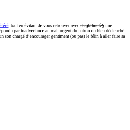
éféré
, tout en évitant de vous retrouver avec
dskjbfliue!è§
une
a répondu par inadvertance au mail urgent du patron ou bien déclenché
 son chargé d’encourager gentiment (ou pas) le félin à aller faire sa