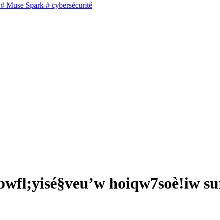
# Muse Spark
# cybersécurité
bwfl;yisé§veu’w hoiqw7soè!iw sur