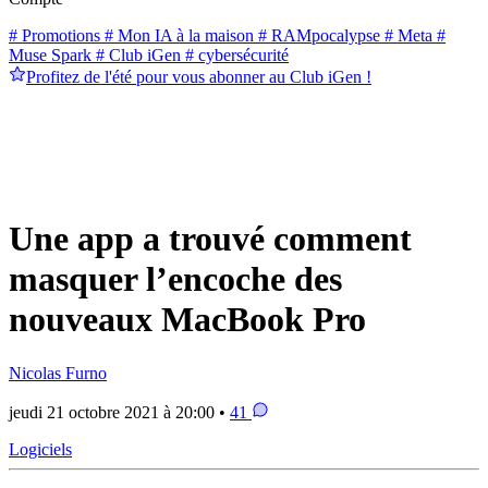
# Promotions
# Mon IA à la maison
# RAMpocalypse
# Meta
#
Muse Spark
# Club iGen
# cybersécurité
Profitez de l'été pour vous abonner au Club iGen !
Une app a trouvé comment
masquer l’encoche des
nouveaux MacBook Pro
Nicolas Furno
jeudi 21 octobre 2021 à 20:00 •
41
Logiciels