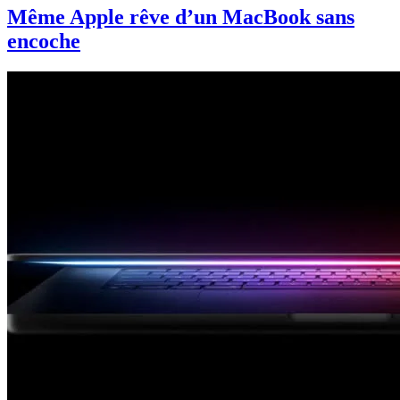
Même Apple rêve d’un MacBook sans
encoche