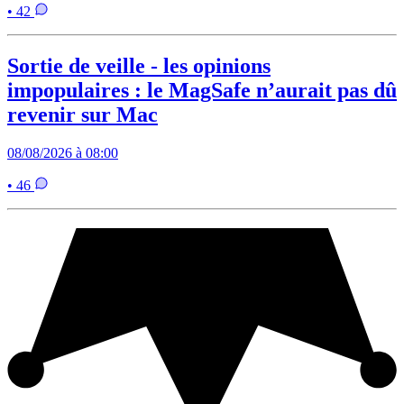
• 42
Sortie de veille - les opinions
impopulaires : le MagSafe n’aurait pas dû
revenir sur Mac
08/08/2026 à 08:00
• 46