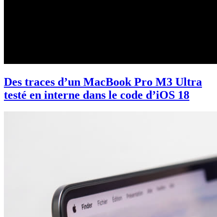
Des traces d’un MacBook Pro M3 Ultra
testé en interne dans le code d’iOS 18