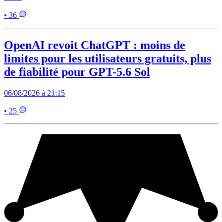
• 36
OpenAI revoit ChatGPT : moins de
limites pour les utilisateurs gratuits, plus
de fiabilité pour GPT-5.6 Sol
06/08/2026 à 21:15
• 25