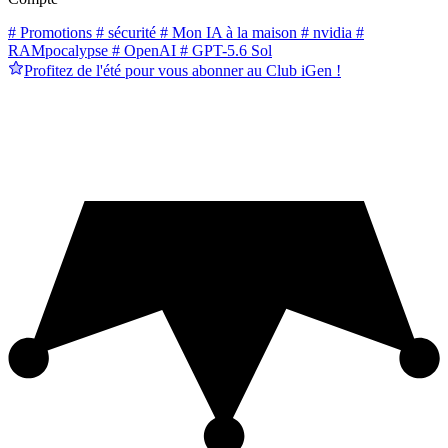
# Promotions
# sécurité
# Mon IA à la maison
# nvidia
#
RAMpocalypse
# OpenAI
# GPT-5.6 Sol
Profitez de l'été pour vous abonner au Club iGen !