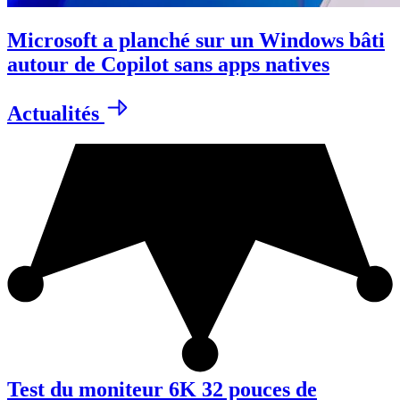
Microsoft a planché sur un Windows bâti
autour de Copilot sans apps natives
Actualités
Test du moniteur 6K 32 pouces de