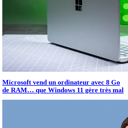
Microsoft vend un ordinateur avec 8 Go
de RAM… que Windows 11 gère très mal