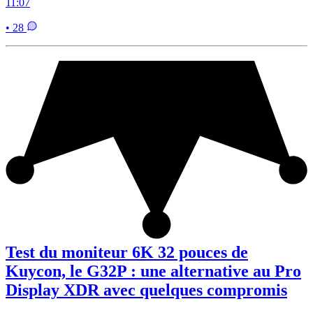
11:07
• 28
Test du moniteur 6K 32 pouces de
Kuycon, le G32P : une alternative au Pro
Display XDR avec quelques compromis