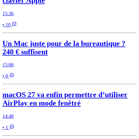
clavier Apple
15:36
• 10
Un Mac juste pour de la bureautique ?
240 € suffisent
15:06
• 0
macOS 27 va enfin permettre d’utiliser
AirPlay en mode fenêtré
14:48
• 1