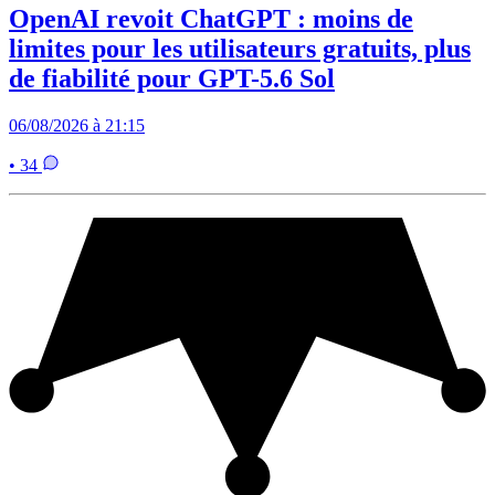
OpenAI revoit ChatGPT : moins de
limites pour les utilisateurs gratuits, plus
de fiabilité pour GPT-5.6 Sol
06/08/2026 à 21:15
• 34