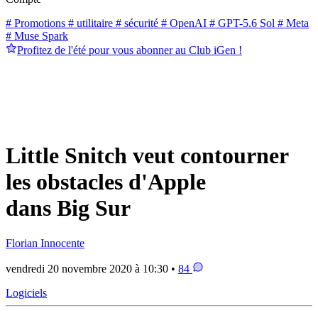
# Promotions
# utilitaire
# sécurité
# OpenAI
# GPT-5.6 Sol
# Meta
# Muse Spark
Profitez de l'été pour vous abonner au Club iGen !
Little Snitch veut contourner
les obstacles d'Apple
dans Big Sur
Florian Innocente
vendredi 20 novembre 2020 à 10:30 •
84
Logiciels