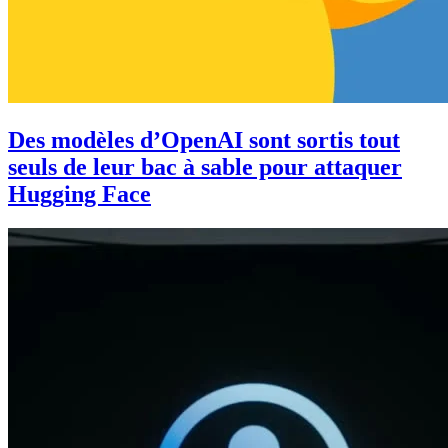
Des modèles d’OpenAI sont sortis tout
seuls de leur bac à sable pour attaquer
Hugging Face