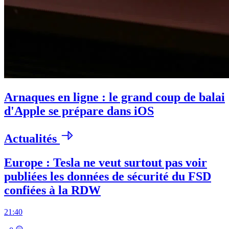
Arnaques en ligne : le grand coup de balai
d'Apple se prépare dans iOS
Actualités
Europe : Tesla ne veut surtout pas voir
publiées les données de sécurité du FSD
confiées à la RDW
21:40