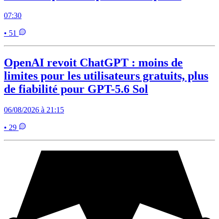
07:30
• 51
OpenAI revoit ChatGPT : moins de
limites pour les utilisateurs gratuits, plus
de fiabilité pour GPT-5.6 Sol
06/08/2026 à 21:15
• 29