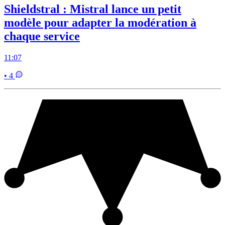
Shieldstral : Mistral lance un petit
modèle pour adapter la modération à
chaque service
11:07
• 4