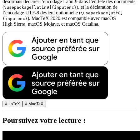
désormais déclarer l’encodage Latin-9 dans l’en-tête des documents
(
), et la déclaration de
\usepackage[latin9]{inputenc}
l’encodage UTF-8 devient optionnelle (
\usepackage[utf8]
). MacTeX 2020 est compatible avec macOS
{inputenc}
High Sierra, macOS Mojave, et macOS Catalina.
# LaTeX
# MacTeX
Poursuivez votre lecture :