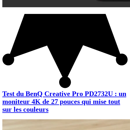
Test du BenQ Creative Pro PD2732U : un
moniteur 4K de 27 pouces qui mise tout
sur les couleurs