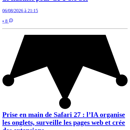
06/08/2026 à 21:15
• 8
Prise en main de Safari 27 : l’IA organise
les onglets, surveille les pages web et crée