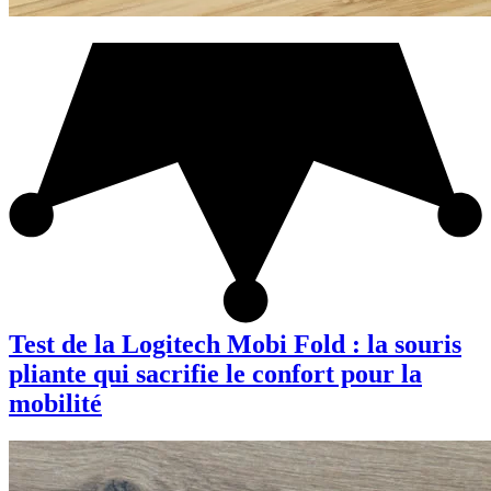
Test de la Logitech Mobi Fold : la souris
pliante qui sacrifie le confort pour la
mobilité