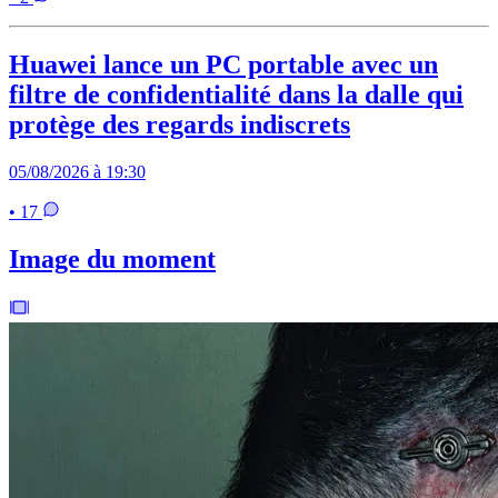
Huawei lance un PC portable avec un
filtre de confidentialité dans la dalle qui
protège des regards indiscrets
05/08/2026 à 19:30
• 17
Image du moment