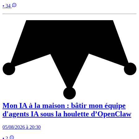
• 34
Mon IA à la maison : bâtir mon équipe
d'agents IA sous la houlette d’OpenClaw
05/08/2026 à 20:30
• 2