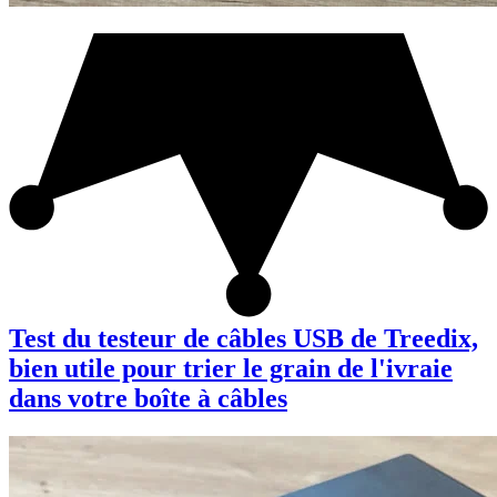
Test du testeur de câbles USB de Treedix,
bien utile pour trier le grain de l'ivraie
dans votre boîte à câbles