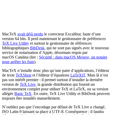
MacTeX
avait déjà perdu
le correcteur Excalibur, faute d’une
version 64 bits. Il perd maintenant le gestionnaire de préférences
TeX Live Utility
et surtout le gestionnaire de références
bibliographiques
BibDesk
, qui ne sont pas signés avec le nouveau
service de notarisation d’Apple, désormais requis par
macOS Catalina (lire :
Sécurité : dans macOS Mojave, un notaire
pour arrêter les frais
).
MacTeX n’installe donc plus qu’une paire d’applications, l’éditeur
de texte
TeXShop
et l’éditeur d’équations
LaTeXiT
. Mais là n’est
pas son intérêt premier : il permet surtout d’installer la dernière
version de
TeX Live
, la grande distribution qui fournit un
environnement complet pour utiliser TeX et LaTeX, ou sa version
allégée
Basic TeX
. En outre, TeX Live Utility et BibDesk peuvent
toujours être installés manuellement.
N’oubliez pas que l’encodage par défaut de TeX Live a changé,
ISO Latin-9 laissant sa place à UTF-8. Conséquence : il faudra