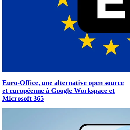
Euro-Office, une alternative open source
et européenne à Google Workspace et
Microsoft 365