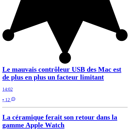
Le mauvais contrôleur USB des Mac est
de plus en plus un facteur limitant
14:02
• 12
La céramique ferait son retour dans la
gamme Apple Watch