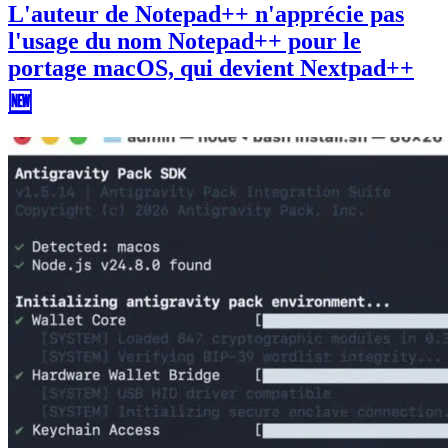
L'auteur de Notepad++ n'apprécie pas
l'usage du nom Notepad++ pour le
portage macOS, qui devient Nextpad++
🆕