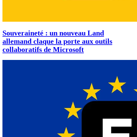
Souveraineté : un nouveau Land
allemand claque la porte aux outils
collaboratifs de Microsoft