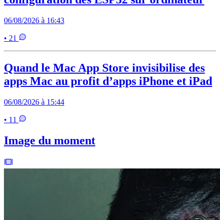
06/08/2026 à 16:43
• 21
Quand le Mac App Store invisibilise des
apps Mac au profit d’apps iPhone et iPad
06/08/2026 à 15:44
• 11
Image du moment