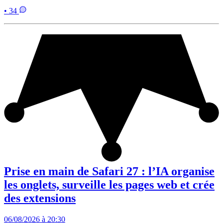
• 34
Prise en main de Safari 27 : l’IA organise
les onglets, surveille les pages web et crée
des extensions
06/08/2026 à 20:30