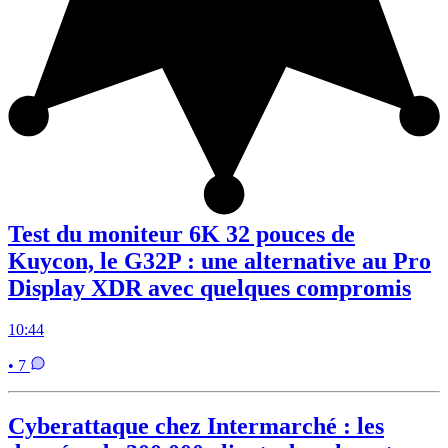
Test du moniteur 6K 32 pouces de
Kuycon, le G32P : une alternative au Pro
Display XDR avec quelques compromis
10:44
• 7
Cyberattaque chez Intermarché : les