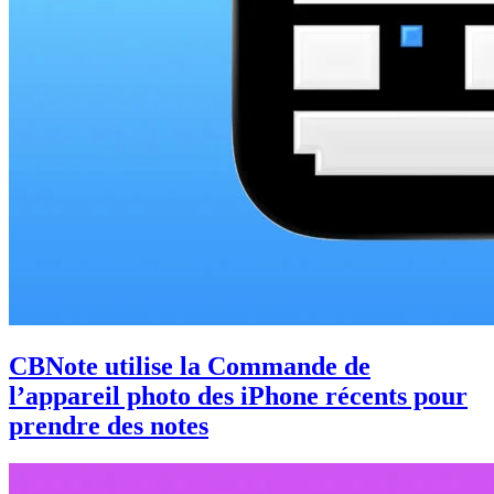
CBNote utilise la Commande de
l’appareil photo des iPhone récents pour
prendre des notes