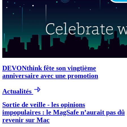
DEVONthink fête son vingtième
anniversaire avec une promotion
Actualités
Sortie de veille - les opinions
impopulaires : le MagSafe n’aurait pas dû
revenir sur Mac