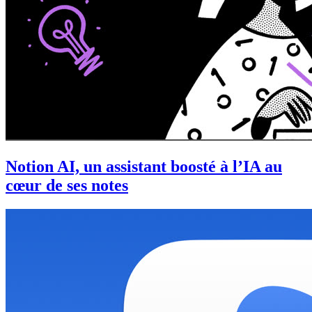
Notion AI, un assistant boosté à l’IA au
cœur de ses notes