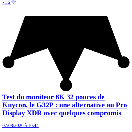
• 36
Test du moniteur 6K 32 pouces de
Kuycon, le G32P : une alternative au Pro
Display XDR avec quelques compromis
07/08/2026 à 10:44