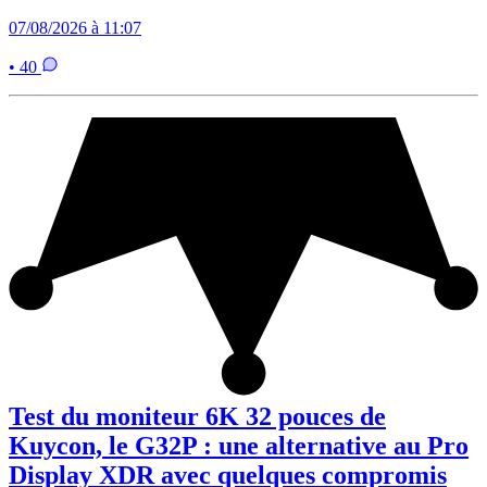
07/08/2026 à 11:07
• 40
Test du moniteur 6K 32 pouces de
Kuycon, le G32P : une alternative au Pro
Display XDR avec quelques compromis