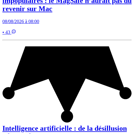
impopulaires : le MagSafe n’aurait pas dû
revenir sur Mac
08/08/2026 à 08:00
• 43
Intelligence artificielle : de la désillusion