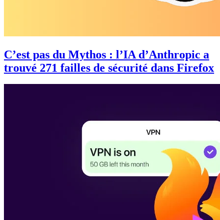
C’est pas du Mythos : l’IA d’Anthropic a
trouvé 271 failles de sécurité dans Firefox