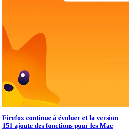
Firefox continue à évoluer et la version
151 ajoute des fonctions pour les Mac