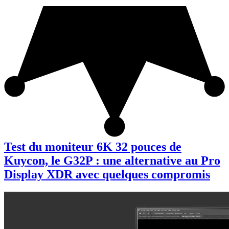
Test du moniteur 6K 32 pouces de
Kuycon, le G32P : une alternative au Pro
Display XDR avec quelques compromis