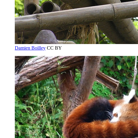
Damien Boilley
CC BY