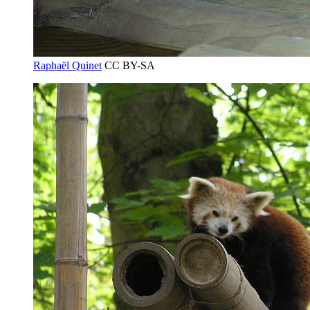
Raphaël Quinet
CC BY-SA