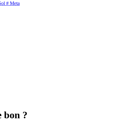
Sol
# Meta
e bon ?