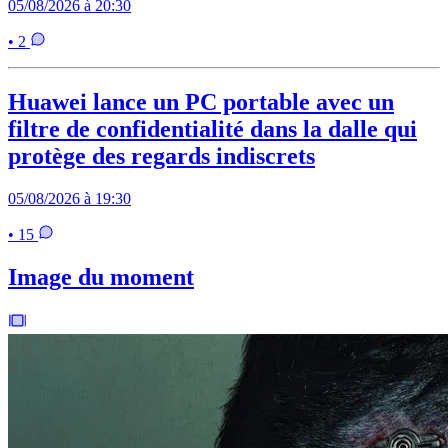
05/08/2026 à 20:30
• 2
Huawei lance un PC portable avec un
filtre de confidentialité dans la dalle qui
protège des regards indiscrets
05/08/2026 à 19:30
• 15
Image du moment