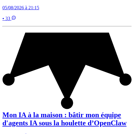
05/08/2026 à 21:15
• 33
Mon IA à la maison : bâtir mon équipe
d'agents IA sous la houlette d’OpenClaw