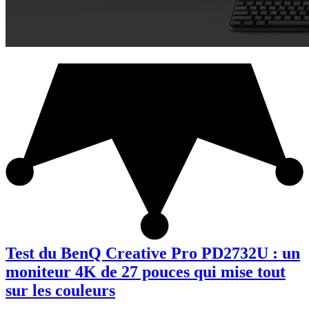
Test du BenQ Creative Pro PD2732U : un
moniteur 4K de 27 pouces qui mise tout
sur les couleurs