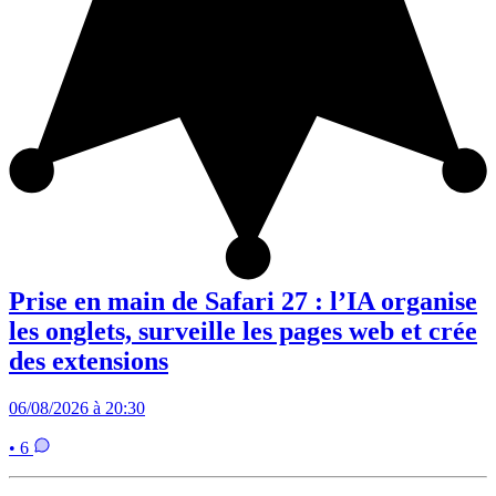
Prise en main de Safari 27 : l’IA organise
les onglets, surveille les pages web et crée
des extensions
06/08/2026 à 20:30
• 6