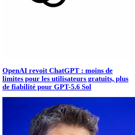
OpenAI revoit ChatGPT : moins de
limites pour les utilisateurs gratuits, plus
de fiabilité pour GPT-5.6 Sol