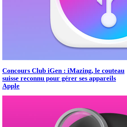
Concours Club iGen : iMazing, le couteau
suisse reconnu pour gérer ses appareils
Apple