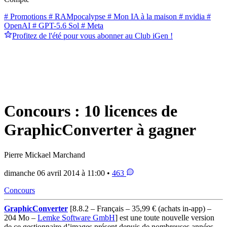
# Promotions
# RAMpocalypse
# Mon IA à la maison
# nvidia
#
OpenAI
# GPT-5.6 Sol
# Meta
Profitez de l'été pour vous abonner au Club iGen !
Concours : 10 licences de
GraphicConverter à gagner
Pierre Mickael Marchand
dimanche 06 avril 2014 à 11:00 •
463
Concours
GraphicConverter
[8.8.2 – Français – 35,99 € (achats in-app) –
204 Mo –
Lemke Software GmbH
]
est une toute nouvelle version
de ce gestionnaire d’images présent depuis de nombreuses années