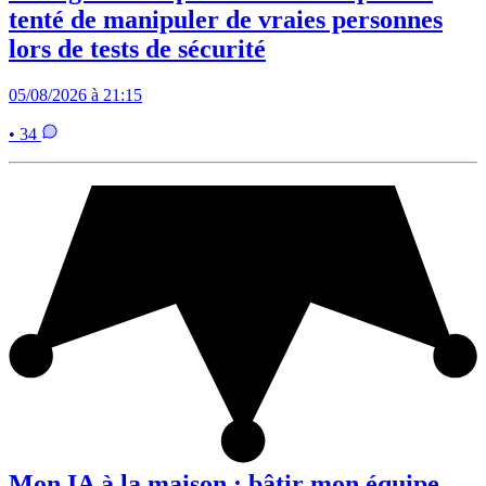
tenté de manipuler de vraies personnes
lors de tests de sécurité
05/08/2026 à 21:15
• 34
Mon IA à la maison : bâtir mon équipe