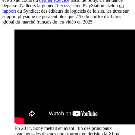
et PS5 au cours du
dernier exercice
fiscal de Sony. La tendance
dépasse d’ailleurs largement l’écosystème PlayStation : selon
un
rapport
du Syndicat des éditeurs de logiciels de loisirs, les titres sur
support physique ne pesaient plus que 7 % du chiffre d'affaires
global du marché français du jeu vidéo en 2025.
En 2014, Sony mettait en avant l’un des principaux
avantages des disques pour tourner en dérision la Xbox