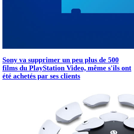
Sony va supprimer un peu plus de 500
films du PlayStation Video, même s'ils ont
été achetés par ses clients