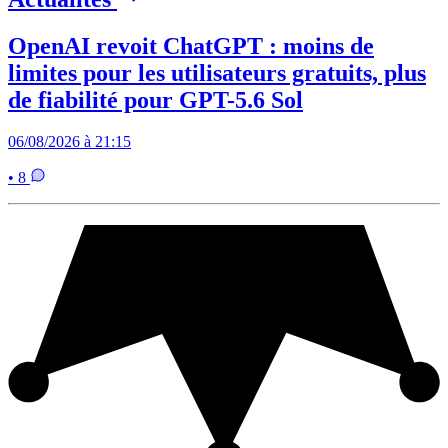
OpenAI revoit ChatGPT : moins de
limites pour les utilisateurs gratuits, plus
de fiabilité pour GPT-5.6 Sol
06/08/2026 à 21:15
• 8