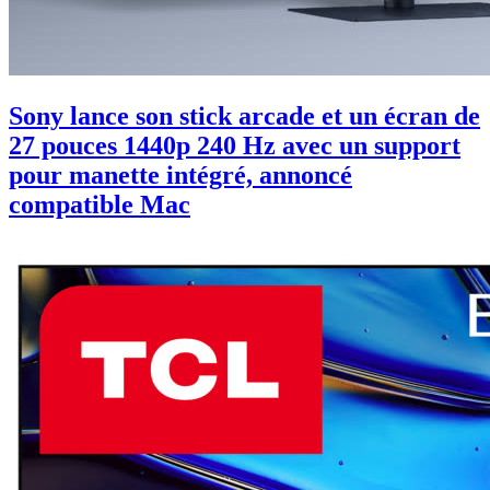
Sony lance son stick arcade et un écran de
27 pouces 1440p 240 Hz avec un support
pour manette intégré, annoncé
compatible Mac