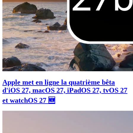
Apple met en ligne la quatrième bêta
d'iOS 27, macOS 27, iPadOS 27, tvOS 27
et watchOS 27 🆕