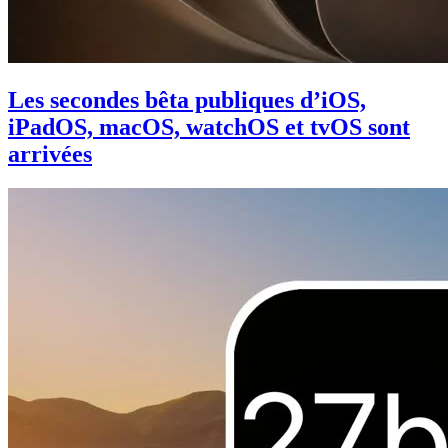
Les secondes bêta publiques d’iOS,
iPadOS, macOS, watchOS et tvOS sont
arrivées