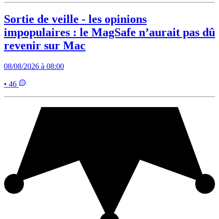
Sortie de veille - les opinions
impopulaires : le MagSafe n’aurait pas dû
revenir sur Mac
08/08/2026 à 08:00
• 46