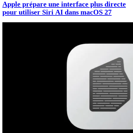
Apple prépare une interface plus directe
pour utiliser Siri AI dans macOS 27