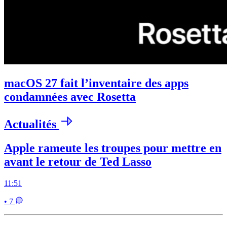
macOS 27 fait l’inventaire des apps
condamnées avec Rosetta
Actualités
Apple rameute les troupes pour mettre en
avant le retour de Ted Lasso
11:51
• 7