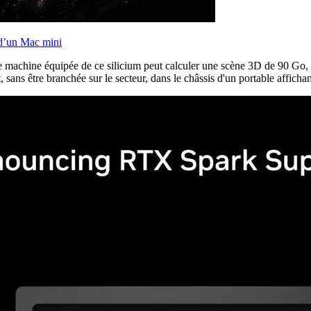
e d’un Mac mini
ne machine équipée de ce silicium peut calculer une scène 3D de 90 Go,
ans être branchée sur le secteur, dans le châssis d'un portable affichan