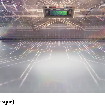
esque)