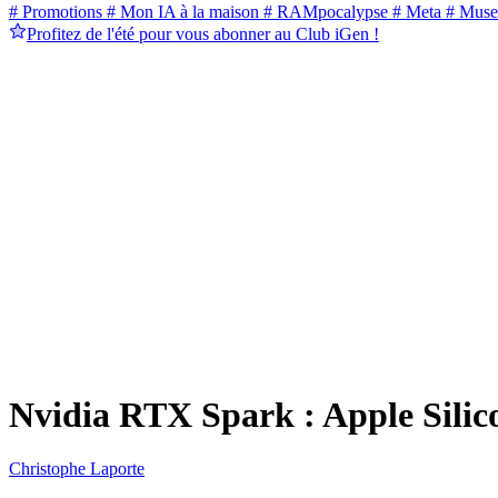
# Promotions
# Mon IA à la maison
# RAMpocalypse
# Meta
# Muse
Profitez de l'été pour vous abonner au Club iGen !
Nvidia RTX Spark : Apple Silico
Christophe Laporte