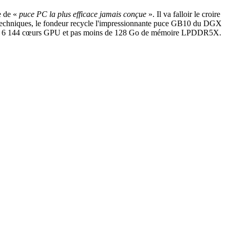
e de «
puce PC la plus efficace jamais conçue
». Il va falloir le croire
ns techniques, le fondeur recycle l'impressionnante puce GB10 du DGX
s CPU, 6 144 cœurs GPU et pas moins de 128 Go de mémoire LPDDR5X.