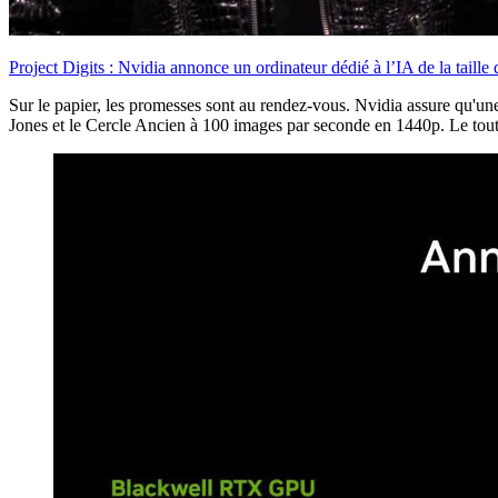
Project Digits : Nvidia annonce un ordinateur dédié à l’IA de la taill
Sur le papier, les promesses sont au rendez-vous. Nvidia assure qu'u
Jones et le Cercle Ancien à 100 images par seconde en 1440p. Le tout, s