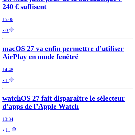
240 € suffisent
15:06
• 0
macOS 27 va enfin permettre d’utiliser
AirPlay en mode fenêtré
14:48
• 1
watchOS 27 fait disparaître le sélecteur
d’apps de l’Apple Watch
13:34
• 11