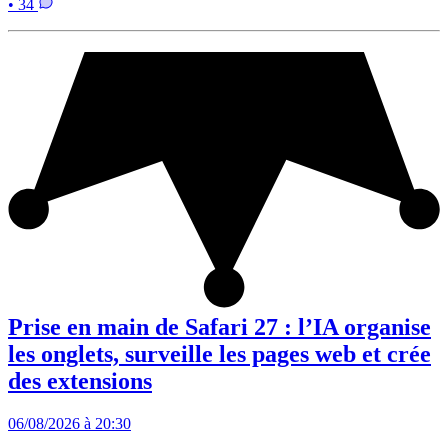
• 34
Prise en main de Safari 27 : l’IA organise
les onglets, surveille les pages web et crée
des extensions
06/08/2026 à 20:30