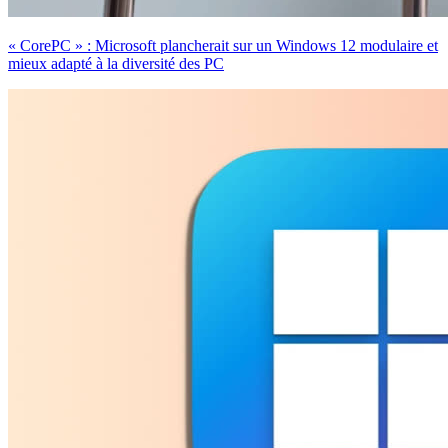
« CorePC » : Microsoft plancherait sur un Windows 12 modulaire et
mieux adapté à la diversité des PC