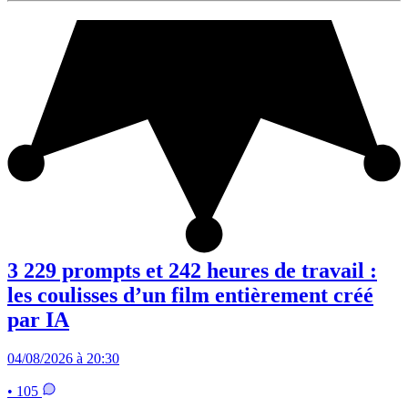
3 229 prompts et 242 heures de travail :
les coulisses d’un film entièrement créé
par IA
04/08/2026 à 20:30
• 105