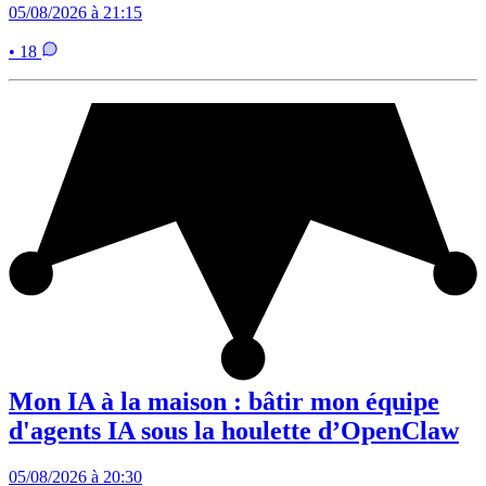
05/08/2026 à 21:15
• 18
Mon IA à la maison : bâtir mon équipe
d'agents IA sous la houlette d’OpenClaw
05/08/2026 à 20:30