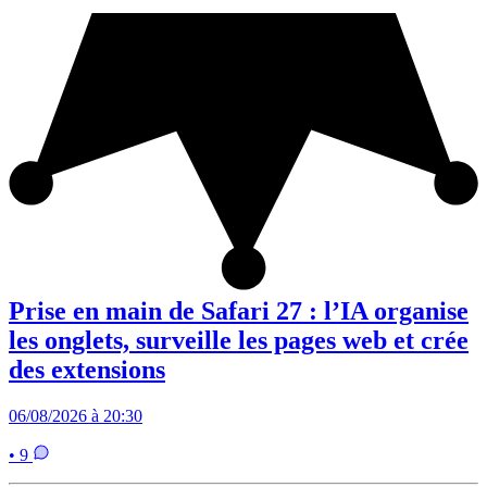
Prise en main de Safari 27 : l’IA organise
les onglets, surveille les pages web et crée
des extensions
06/08/2026 à 20:30
• 9