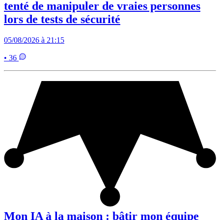
tenté de manipuler de vraies personnes
lors de tests de sécurité
05/08/2026 à 21:15
• 36
Mon IA à la maison : bâtir mon équipe