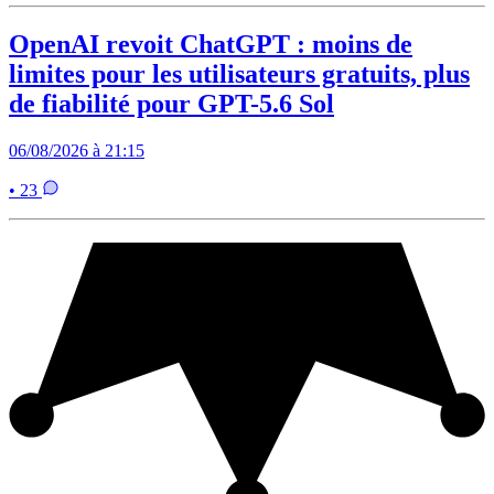
OpenAI revoit ChatGPT : moins de
limites pour les utilisateurs gratuits, plus
de fiabilité pour GPT-5.6 Sol
06/08/2026 à 21:15
• 23