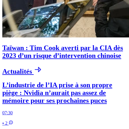
Taïwan : Tim Cook averti par la CIA dès
2023 d’un risque d’intervention chinoise
Actualités
L’industrie de l’IA prise à son propre
piège : Nvidia n’aurait pas assez de
mémoire pour ses prochaines puces
07:30
• 2