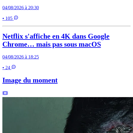
04/08/2026 à 20:30
• 105
Netflix s'affiche en 4K dans Google
Chrome… mais pas sous macOS
04/08/2026 à 18:25
• 24
Image du moment