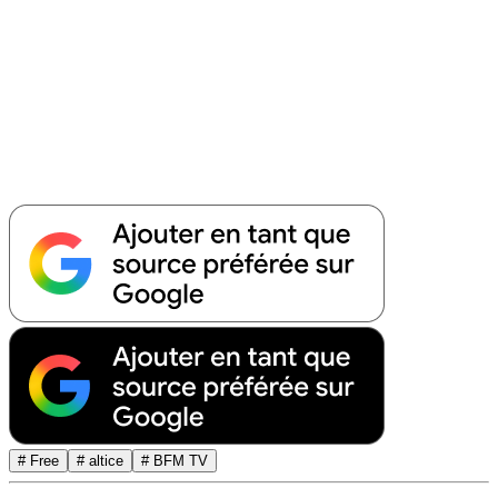
# Free
# altice
# BFM TV