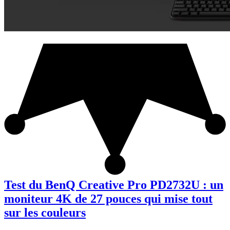
Test du BenQ Creative Pro PD2732U : un
moniteur 4K de 27 pouces qui mise tout
sur les couleurs