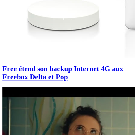
Free étend son backup Internet 4G aux
Freebox Delta et Pop