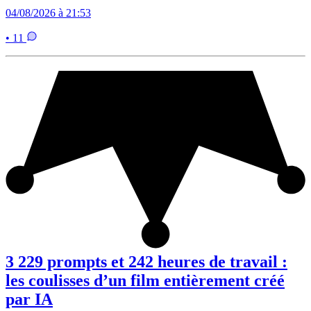
04/08/2026 à 21:53
• 11
3 229 prompts et 242 heures de travail :
les coulisses d’un film entièrement créé
par IA