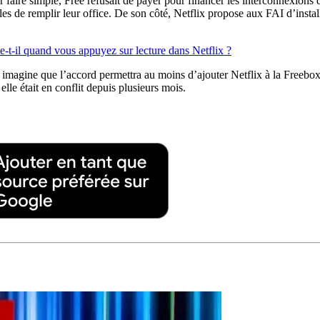
r faire simple, Free refusait de payer pour financer les interconnexions d
s de remplir leur office. De son côté, Netflix propose aux FAI d’install
e-t-il quand vous appuyez sur lecture dans Netflix ?
n imagine que l’accord permettra au moins d’ajouter Netflix à la Freebox,
 elle était en conflit depuis plusieurs mois.