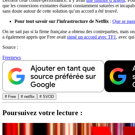
Derrière cette contre-performance, il y avait
une histoire d’argent
. Pou
que les connexions existantes étaient constamment saturées et incapable
sans doute autour de cette solution qu’un accord a été trouvé.
Pour tout savoir sur l’infrastructure de Netflix
:
Que se pass
On ne sait pas si la firme française a obtenu des contreparties, mais o
a également appris que Free avait
signé un accord avec TF1
, avec qui
Source :
Freenews
# Free
# netflix
# SVOD
Poursuivez votre lecture :