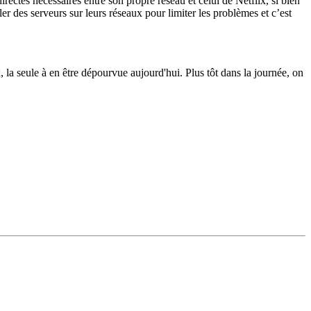
irectes nécessaires entre son propre réseau et celui de Netflix, si bien
er des serveurs sur leurs réseaux pour limiter les problèmes et c’est
 la seule à en être dépourvue aujourd'hui. Plus tôt dans la journée, on