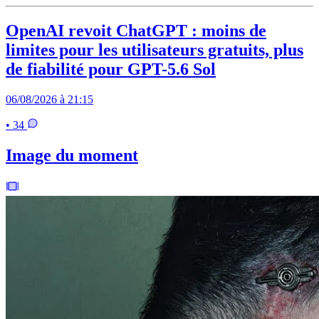
OpenAI revoit ChatGPT : moins de
limites pour les utilisateurs gratuits, plus
de fiabilité pour GPT-5.6 Sol
06/08/2026 à 21:15
• 34
Image du moment