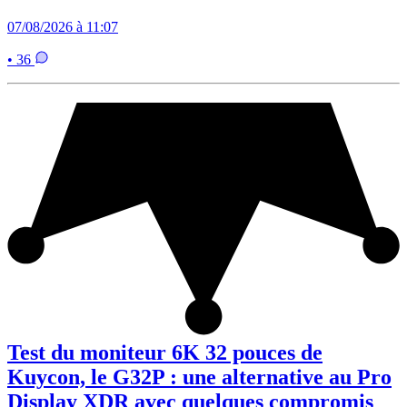
07/08/2026 à 11:07
• 36
Test du moniteur 6K 32 pouces de
Kuycon, le G32P : une alternative au Pro
Display XDR avec quelques compromis