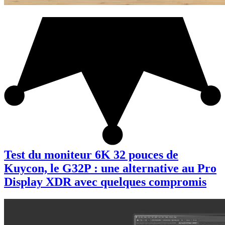
Test du moniteur 6K 32 pouces de
Kuycon, le G32P : une alternative au Pro
Display XDR avec quelques compromis