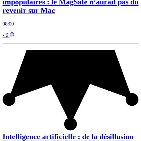
impopulaires : le MagSafe n’aurait pas dû
revenir sur Mac
08:00
• 6
Intelligence artificielle : de la désillusion